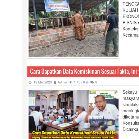
TENGGU
KULIA
EKONO
BISNIS
Kontek
Kecamat
Cara Dapatkan Data Kemiskinan Sesuai Fakta, In
19 Mei 2023
Admin
1.435 Kali
8
Sekayu
masyara
simalak
meningk
diketah
Konsult
Dicairk