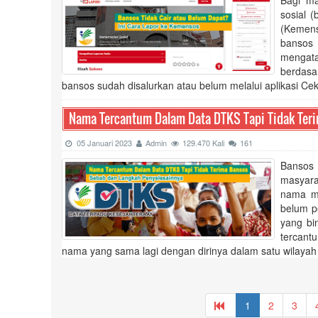
Bagi ma
sosial 
(Kemens
bansos 
mengata
berdasa
bansos sudah disalurkan atau belum melalui aplikasi Ce
Nama Tercantum Dalam Data DTKS Tapi Tidak Ter
05 Januari 2023
Admin
129.470 Kali
161
Bansos
masyara
nama me
belum p
yang bi
tercant
nama yang sama lagi dengan dirinya dalam satu wilayah
1
2
3