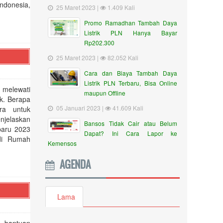
ndonesia,
25 Maret 2023 |
1.409 Kali
Promo Ramadhan Tambah Daya
Listrik PLN Hanya Bayar
Rp202.300
25 Maret 2023 |
82.052 Kali
Cara dan Biaya Tambah Daya
Listrik PLN Terbaru, Bisa Online
 melewati
maupun Offline
ik. Berapa
05 Januari 2023 |
41.609 Kali
ra untuk
njelaskan
Bansos Tidak Cair atau Belum
rbaru 2023
Dapat? Ini Cara Lapor ke
di Rumah
Kemensos
AGENDA
Lama