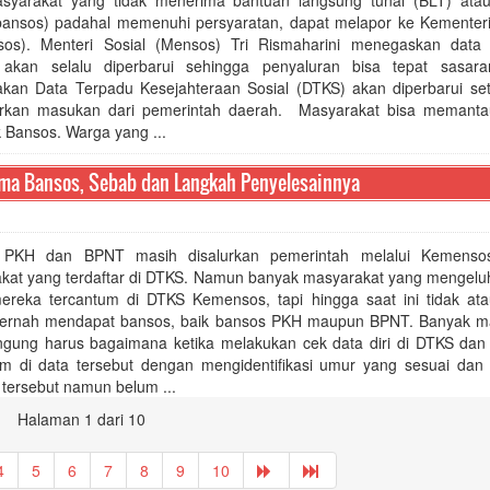
syarakat yang tidak menerima bantuan langsung tunai (BLT) ata
(bansos) padahal memenuhi persyaratan, dapat melapor ke Kementeri
os). Menteri Sosial (Mensos) Tri Rismaharini menegaskan data
akan selalu diperbarui sehingga penyaluran bisa tepat sasar
kan Data Terpadu Kesejahteraan Sosial (DTKS) akan diperbarui set
rkan masukan dari pemerintah daerah. Masyarakat bisa memant
k Bansos. Warga yang ...
ima Bansos, Sebab dan Langkah Penyelesainnya
 PKH dan BPNT masih disalurkan pemerintah melalui Kemenso
kat yang terdaftar di DTKS. Namun banyak masyarakat yang mengeluh
reka tercantum di DTKS Kemensos, tapi hingga saat ini tidak at
ernah mendapat bansos, baik bansos PKH maupun BPNT. Banyak m
ngung harus bagaimana ketika melakukan cek data diri di DTKS da
um di data tersebut dengan mengidentifikasi umur yang sesuai dan 
 tersebut namun belum ...
Halaman 1 dari 10
4
5
6
7
8
9
10