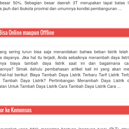
besar 50%. Sebagian besar daerah 3T merupakan tapal batas I
a jauh dari ibukota provinsi dan umumnya kondisi pembangunan ...
Bisa Online maupun Offline
 yang sering turun bisa saja menandakan bahwa beban listrik telah
s dayanya. Jika hal itu terjadi, Anda sebaiknya menambah daya listr
rnya biaya tambah daya listrik saat ini dan bagaimana ca
annya? Simak dahulu pembahasan artikel kali ini yang akan me
hal-hal berikut: Biaya Tambah Daya Listrik Terbaru Tarif Listrik Te
u Tambah Daya Listrik? Pertimbangan Menambah Daya Listrik 
atan Untuk Tambah Daya Listrik Cara Tambah Daya Listrik Cara ...
por ke Kemensos