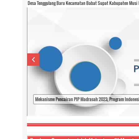
 Desa Tenggulang Baru Kecamatan Babat Supat Kabupaten Musi Banyuasin
-- sele
Pj Bupati Muba Teken Kesepakatan Bangun Jaringan Fiber 