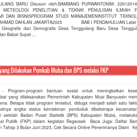
LANG BARU Disusun oleh:BAMBANG PURWANTONIM: 2261201
H METEOLOGI PENELITIAN & TEKNIK PENULISAN ILMIAH F
MI DAN BISNISPROGRAM STUDI MANAJEMENINSTITUT TEKNOL
 AHMAD DAHLAN JAKARTA2025 BAB I PENDAHULUAN Latar B
s Geografis dan Demografis Desa Tenggulang Baru Desa Tenggu
an Babat Supat ...
i yang Dilakukan Pemkab Muba dan BPS melalui FKP
 - Program-program bantuan sosial untuk meningkatkan kesej
kat yang dilaksanakan Pemerintah Kabupaten Musi Banyuasin men
ama. Betapa tidak program tersebut, diduga menjadi salah satu fakt
atnya angka status kemiskinan penduduk dibeberapa kecamatan
ui setelah Badan Pusat Statistik (BPS) Kabupaten Muba, melaku
asi Publik (FKP) dalam kegiatan Regsosek Baca Juga: Daftar Ba
an Tahap 3 Bulan Juni 2023, Cek Secara Online Penerimanya Disini Kep