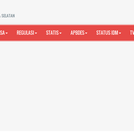
A SELATAN
ESA
REGULASI
STATIS
APBDES
STATUS IDM
T