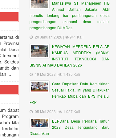
Mahasiswa S1 Manajemen ITB
Ahmad Dahlan Jakarta. Aktif
menulis tentang isu pembangunan desa,
pengembangan ekonomi desa melalui
pengembangan BUMDes
ertama di
20 Januari 2026 |
941 Kali
 Provinsi
KEGIATAN MERDEKA BELAJAR
alai Desa
KAMPUS MERDEKA (MBKM)
 tersebut
INSTITUT TEKNOLOGI DAN
o, Sekdes
BISNIS AHMAD DAHLAN 2026
amtib dan
an ...
19 Mei 2023 |
1.435 Kali
Cara Dapatkan Data Kemiskinan
Sesuai Fakta, Ini yang Dilakukan
Pemkab Muba dan BPS melalui
FKP
lum dapat
05 Mei 2023 |
1.027 Kali
i Program
BLT-Dana Desa Perdana Tahun
dara kita
2023 Desa Tenggulang Baru
 terdaftar
Diserahkan
yambungan