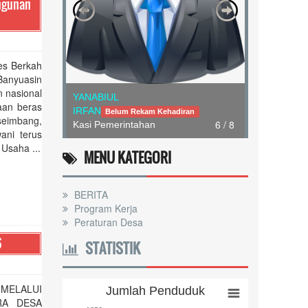
ngunan
es Berkah
Banyuasin
 nasional
RICHA
aan beras
INDRIANI
Belum Rekam Kehadiran
seimbang,
7 / 8
Kasi Pelayanan
ani terus
Usaha ...
MENU KATEGORI
BERITA
Program Kerja
Peraturan Desa
6
STATISTIK
ELALUI
Jumlah Penduduk
Jumlah Penduduk
RA DESA