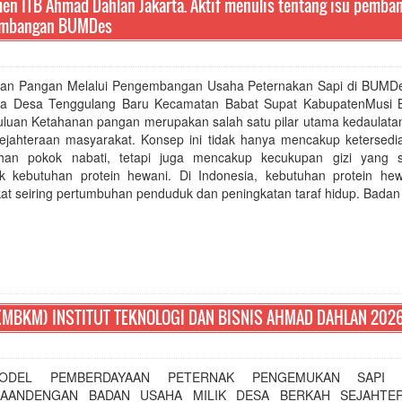
n ITB Ahmad Dahlan Jakarta. Aktif menulis tentang isu pemba
gembangan BUMDes
an Pangan Melalui Pengembangan Usaha Peternakan Sapi di BUMD
ra Desa Tenggulang Baru Kecamatan Babat Supat KabupatenMusi 
luan Ketahanan pangan merupakan salah satu pilar utama kedaulatan
ejahteraan masyarakat. Konsep ini tidak hanya mencakup ketersedi
han pokok nabati, tetapi juga mencakup kecukupan gizi yang 
k kebutuhan protein hewani. Di Indonesia, kebutuhan protein hew
at seiring pertumbuhan penduduk dan peningkatan taraf hidup. Badan 
MBKM) INSTITUT TEKNOLOGI DAN BISNIS AHMAD DAHLAN 202
L PEMBERDAYAAN PETERNAK PENGEMUKAN SAPI M
RAANDENGAN BADAN USAHA MILIK DESA BERKAH SEJAHTE