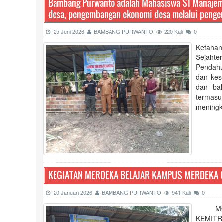
Bambang Purwanto adalah Mahasiswa S1 Manajeme
desa, pengembangan ekonomi desa melalui pen
25 Juni 2026
BAMBANG PURWANTO
220 Kali
0
Ketahan
Sejahte
Pendahu
dan kes
dan ba
termasu
meningk
KEGIATAN MERDEKA BELAJAR KAMPUS MERDEKA (
20 Januari 2026
BAMBANG PURWANTO
941 Kali
0
MODE
KEMIT