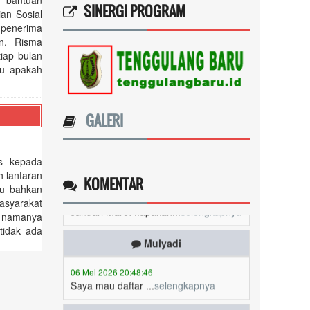
u bantuan
SINERGI PROGRAM
an Sosial
 penerima
Ricki annisa
an. Risma
iap bulan
09 Mei 2026 15:19:56
au apakah
Saya mau tanya mengenai
ini...
selengkapnya
GALERI
Sri hartini
08 Mei 2026 11:06:31
s kepada
Periode masih belum berubah masih
 lantaran
Januari Maret ..apakah...
selengkapnya
KOMENTAR
au bahkan
asyarakat
Mulyadi
n namanya
tidak ada
06 Mei 2026 20:48:46
Saya mau daftar ...
selengkapnya
Siti nurmanah