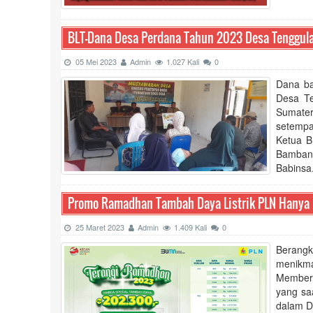
BLT-Dana Desa Perdana Tahun 2023 Desa Tenggul
05 Mei 2023
Admin
1.027 Kali
0
Dana ba
Desa Te
Sumater
setempa
Ketua B
Bambang
Babinsa.
Promo Ramadhan Tambah Daya Listrik PLN Hanya
25 Maret 2023
Admin
1.409 Kali
0
Berangk
menikma
Memberi
yang saa
dalam D