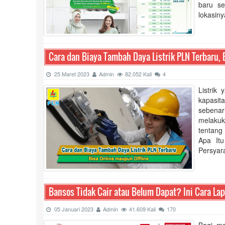
baru se
lokasiny
Cara dan Biaya Tambah Daya Listrik PLN Terbaru, 
25 Maret 2023
Admin
82.052 Kali
4
Listrik
kapasita
sebena
melakuk
tentang 
Apa It
Persyar
Bansos Tidak Cair atau Belum Dapat? Ini Cara La
05 Januari 2023
Admin
41.609 Kali
170