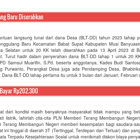
ang Baru Diserahkan
ntuan langsung tunai dari dana Desa (BLT-DD) tahun 2023 tahap p
nggulang Baru Kecamatan Babat Supat Kabupaten Musi Banyuasin
a Selatan untuk 20 KK telah diserahkan pada 13 April 2023 di B
t. Turut hadir dalam penyerahan dana BLT-DD tahap 1 untuk 20 KK
PD Samsul Muarifin, S.Pd. beserta anggotanya, Kades Budi Santos
 Purwanto, Perangkat Desa juga ada Pendamping Desa, Bhabink
 Dana BLT-DD tahap pertama itu untuk 3 bulan dari Januari, Februari d
 Bayar Rp202.300
at dari kondisi masih banyaknya masyarakat tidak mampu yang be
ti listrik, lahirlah cita-cita PLN Memberi Terang Membangun Neger
 Terang Membangun Negeri memberi kesempatan bagi saudara-sau
t ini tinggal di daerah 3T (Tertinggal, Terdepan dan Terluar) dan yang
ata Terpadu Kesejahteraan Sosial untuk menikmati diskon biaya pen