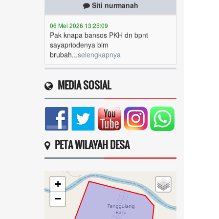
06 Mei 2026 13:25:09
Pak knapa bansos PKH dn bpnt
sayapriodenya blm
brubah...
selengkapnya
Siti nurmanah
06 Mei 2026 13:21:42
Pak knapa bansos PKH dn bpnt
MEDIA SOSIAL
priodenya blm brubah
k...
selengkapnya
Juliah
PETA WILAYAH DESA
05 Mei 2026 15:52:17
Saya terdaftar sebagai penerima
sembako periode
januari-...
selengkapnya
+
Daliah widaningsih
−
05 Mei 2026 11:28:44