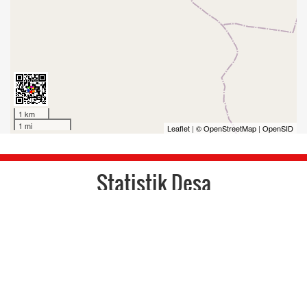
1 km
1 mi
Leaflet
|
© OpenStreetMap
|
OpenSID
Statistik Desa