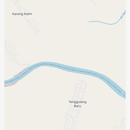
KECAMATAN
BABAT SUPAT
DESA
TENGGULANG BARU
PETA WILAYAH