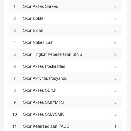
1
Skor Akses Sarkes
5
2
Skor Dokter
5
3
Skor Bidan
5
4
Skor Nakes Lain
0
5
Skor Tingkat Kepesertaan BPJS
3
6
Skor Akses Poskesdes
5
7
Skor Aktivitas Posyandu
5
8
Skor Akses SD/MI
5
9
Skor Akses SMP/MTS
5
10
Skor Akses SMA/SMK
5
11
Skor Ketersediaan PAUD
1