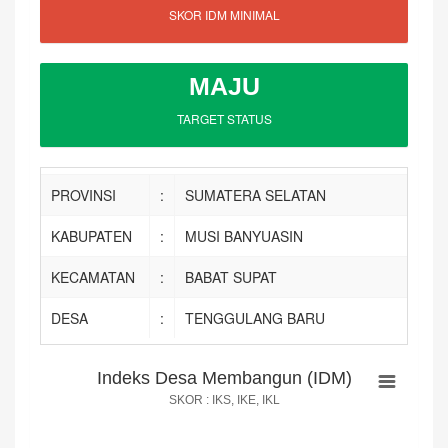
SKOR IDM MINIMAL
MAJU
TARGET STATUS
PROVINSI
:
SUMATERA SELATAN
KABUPATEN
:
MUSI BANYUASIN
KECAMATAN
:
BABAT SUPAT
DESA
:
TENGGULANG BARU
Indeks Desa Membangun (IDM)
Indeks Desa Membangun (IDM)
SKOR : IKS, IKE, IKL
Pie chart with 3 slices.
SKOR : IKS, IKE, IKL