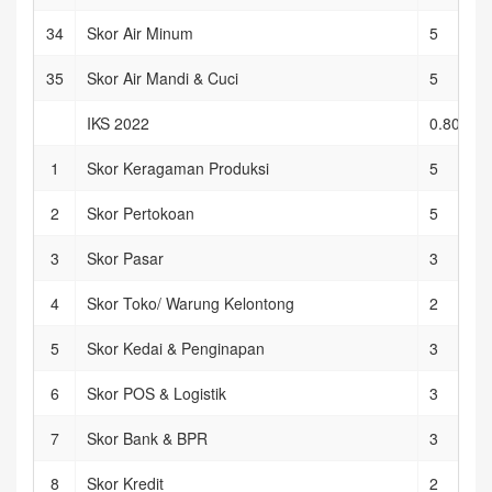
34
Skor Air Minum
5
35
Skor Air Mandi & Cuci
5
IKS 2022
0.80571
1
Skor Keragaman Produksi
5
2
Skor Pertokoan
5
3
Skor Pasar
3
4
Skor Toko/ Warung Kelontong
2
5
Skor Kedai & Penginapan
3
6
Skor POS & Logistik
3
7
Skor Bank & BPR
3
8
Skor Kredit
2