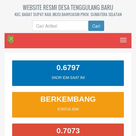
WEBSITE RESMI DESA TENGGULANG BARU
KEC. BABAT SUPAT KAB. MUSI BANYUASIN PROV. SUMATERA SELATAN
Cari
Toggle
naviga
0.6797
SKOR IDM SAAT INI
BERKEMBANG
STATUS IDM
0.7073