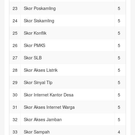
23
Skor Poskamling
5
24
Skor Siskamling
5
25
Skor Konflik
5
26
Skor PMKS
5
27
Skor SLB
5
28
Skor Akses Listrik
5
29
Skor Sinyal Tlp
5
30
Skor Internet Kantor Desa
5
31
Skor Akses Internet Warga
5
32
Skor Akses Jamban
5
33
Skor Sampah
4