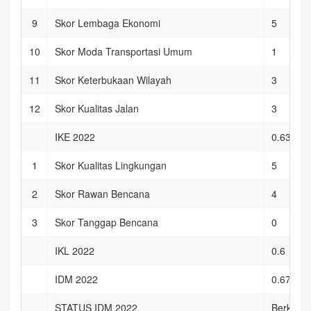
9
Skor Lembaga Ekonomi
5
10
Skor Moda Transportasi Umum
1
11
Skor Keterbukaan Wilayah
3
12
Skor Kualitas Jalan
3
IKE 2022
0.63333
1
Skor Kualitas Lingkungan
5
2
Skor Rawan Bencana
4
3
Skor Tanggap Bencana
0
IKL 2022
0.6
IDM 2022
0.67968
STATUS IDM 2022
Berkemb