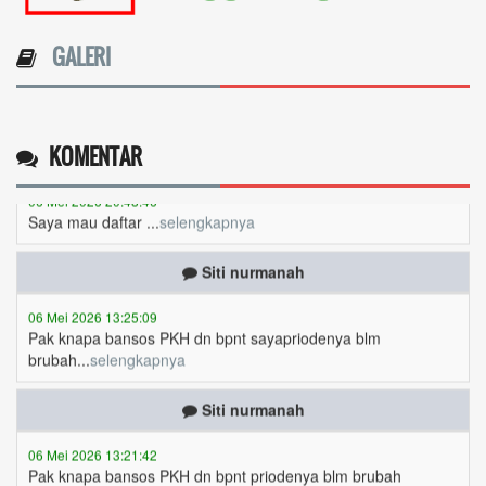
08 Mei 2026 11:06:31
Periode masih belum berubah masih Januari Maret
GALERI
..apakah...
selengkapnya
Mulyadi
KOMENTAR
06 Mei 2026 20:48:46
Saya mau daftar ...
selengkapnya
Siti nurmanah
06 Mei 2026 13:25:09
Pak knapa bansos PKH dn bpnt sayapriodenya blm
brubah...
selengkapnya
Siti nurmanah
06 Mei 2026 13:21:42
Pak knapa bansos PKH dn bpnt priodenya blm brubah
k...
selengkapnya