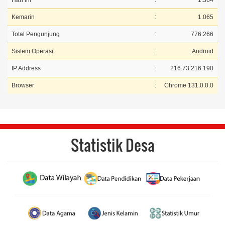
Hari ini
:
1.364
Kemarin
:
1.065
Total Pengunjung
:
776.266
Sistem Operasi
:
Android
IP Address
:
216.73.216.190
Browser
:
Chrome 131.0.0.0
Statistik Desa