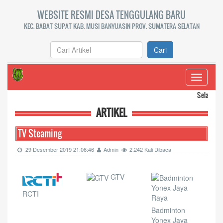
WEBSITE RESMI DESA TENGGULANG BARU
KEC. BABAT SUPAT KAB. MUSI BANYUASIN PROV. SUMATERA SELATAN
Cari
Toggle
navigati
Selamat datang di 
ARTIKEL
TV Steaming
29 Desember 2019 21:06:46
Admin
2.242 Kali Dibaca
GTV
RCTI
Badminton
Yonex Jaya