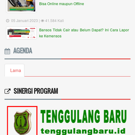
Bisa Online maupun Offline
05 Januari 2023 |
41.584 Kali
Bansos Tidak Cair atau Belum Dapat? Ini Cara Lapor
ke Kemensos
AGENDA
Lama
SINERGI PROGRAM
Ricki annisa
09 Mei 2026 15:19:56
Saya mau tanya mengenai ini...
selengkapnya
Sri hartini