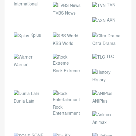
International
TVN
TVBS News
AXN
Kplus
KBS World
Citra Drama
TLC
Warner
Rock Extreme
History
Dunia Lain
ANIPlus
Rock
Entertainment
Animax
SONE
Kix