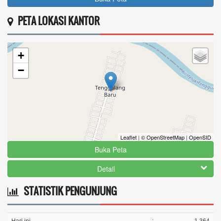
PETA LOKASI KANTOR
yuliani
29 April 2025 12:18:24
kenapa setelah ditemukan kembali kartu kks saya
+
,tpi...
selengkapnya
−
Leaflet
|
© OpenStreetMap
|
OpenSID
Buka Peta
Detail
STATISTIK PENGUNJUNG