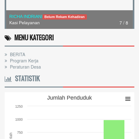
7 / 8
RICHA INDRIANI
Belum Rekam Kehadiran
MENU KATEGORI
Kasi Pelayanan
BERITA
Program Kerja
Peraturan Desa
STATISTIK
Jumlah Penduduk
Jumlah Penduduk
Bar chart with 3 bars.
1250
The chart has 1 X axis displaying categories.
The chart has 1 Y axis displaying Jumlah. Range: 0 to 1250.
1000
750
Jumlah