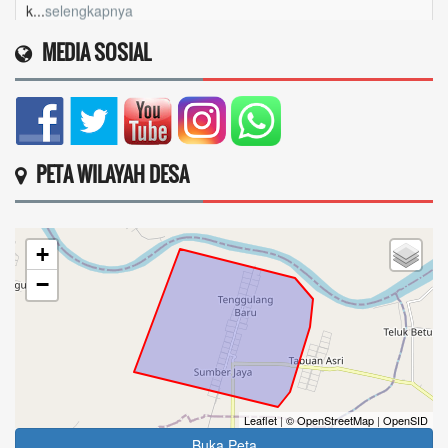
Juliah
MEDIA SOSIAL
05 Mei 2026 15:52:17
Saya terdaftar sebagai penerima sembako periode
januari-...
selengkapnya
Daliah widaningsih
PETA WILAYAH DESA
05 Mei 2026 11:28:44
Ingin mengetahui masih dapat bansos apa
tidak...
selengkapnya
+
WAWAN SETIAWAN
−
04 Mei 2026 20:17:39
Daftar penerima bantuan dari pemerintah ...
selengkapnya
Rita mbuilima
Leaflet
|
© OpenStreetMap
|
OpenSID
03 Mei 2026 20:00:33
Buka Peta
Belum dapat bantuan apa pun ...
selengkapnya