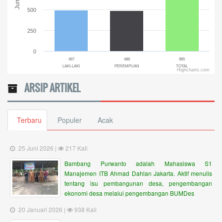
500
250
0
497
488
985
LAKI-LAKI
PEREMPUAN
TOTAL
Highcharts.com
End of interactive chart.
ARSIP ARTIKEL
Terbaru
Populer
Acak
25 Juni 2026 |
217 Kali
Bambang Purwanto adalah Mahasiswa S1
Manajemen ITB Ahmad Dahlan Jakarta. Aktif menulis
tentang isu pembangunan desa, pengembangan
ekonomi desa melalui pengembangan BUMDes
20 Januari 2026 |
938 Kali