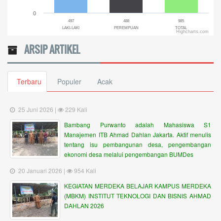
0
497
488
985
LAKI-LAKI
PEREMPUAN
TOTAL
Highcharts.com
End of interactive chart.
ARSIP ARTIKEL
Terbaru
Populer
Acak
25 Juni 2026 |
229 Kali
Bambang Purwanto adalah Mahasiswa S1
Manajemen ITB Ahmad Dahlan Jakarta. Aktif menulis
tentang isu pembangunan desa, pengembangan
ekonomi desa melalui pengembangan BUMDes
20 Januari 2026 |
954 Kali
KEGIATAN MERDEKA BELAJAR KAMPUS MERDEKA
(MBKM) INSTITUT TEKNOLOGI DAN BISNIS AHMAD
DAHLAN 2026