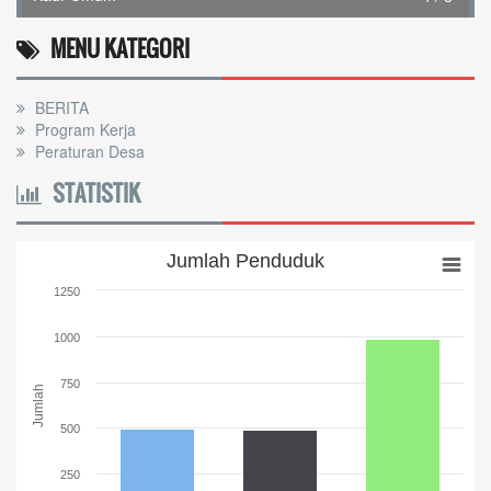
SHOFIYULLOH
Belum Rekam Kehadiran
Kaur Perencanaan
MENU KATEGORI
BERITA
Program Kerja
Peraturan Desa
STATISTIK
Jumlah Penduduk
Jumlah Penduduk
Bar chart with 3 bars.
1250
The chart has 1 X axis displaying categories.
The chart has 1 Y axis displaying Jumlah. Range: 0 to 1250.
1000
750
Jumlah
500
250