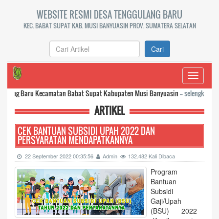
WEBSITE RESMI DESA TENGGULANG BARU
KEC. BABAT SUPAT KAB. MUSI BANYUASIN PROV. SUMATERA SELATAN
Cari
Toggle
navigati
ru Kecamatan Babat Supat Kabupaten Musi Banyuasin
-- selengkapnya...
ARTIKEL
CEK BANTUAN SUBSIDI UPAH 2022 DAN
PERSYARATAN MENDAPATKANNYA
22 September 2022 00:35:56
Admin
132.482 Kali Dibaca
Program
Bantuan
Subsidi
Gaji/Upah
(BSU) 2022