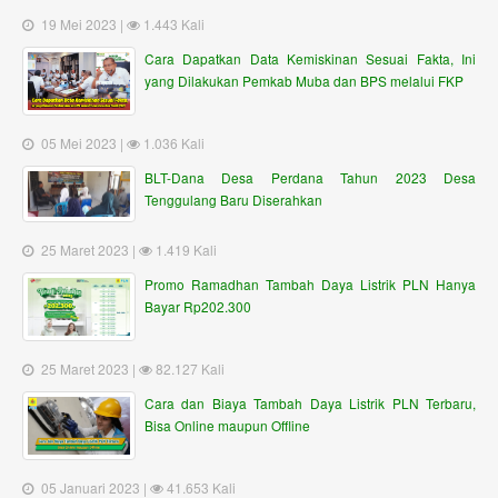
19 Mei 2023 |
1.443 Kali
Cara Dapatkan Data Kemiskinan Sesuai Fakta, Ini
yang Dilakukan Pemkab Muba dan BPS melalui FKP
05 Mei 2023 |
1.036 Kali
BLT-Dana Desa Perdana Tahun 2023 Desa
Tenggulang Baru Diserahkan
25 Maret 2023 |
1.419 Kali
Promo Ramadhan Tambah Daya Listrik PLN Hanya
Bayar Rp202.300
25 Maret 2023 |
82.127 Kali
Cara dan Biaya Tambah Daya Listrik PLN Terbaru,
Bisa Online maupun Offline
05 Januari 2023 |
41.653 Kali