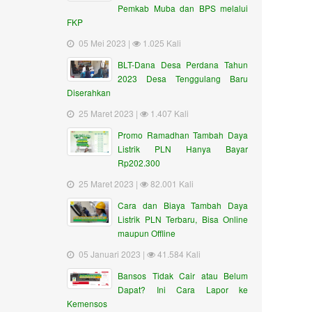
Pemkab Muba dan BPS melalui
FKP
05 Mei 2023 |
1.025 Kali
BLT-Dana Desa Perdana Tahun
2023 Desa Tenggulang Baru
Diserahkan
25 Maret 2023 |
1.407 Kali
Promo Ramadhan Tambah Daya
Listrik PLN Hanya Bayar
Rp202.300
25 Maret 2023 |
82.001 Kali
Cara dan Biaya Tambah Daya
Listrik PLN Terbaru, Bisa Online
maupun Offline
05 Januari 2023 |
41.584 Kali
Bansos Tidak Cair atau Belum
Dapat? Ini Cara Lapor ke
Kemensos