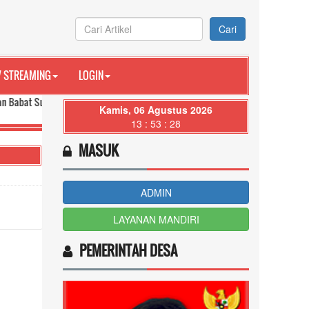
Cari
V STREAMING
LOGIN
at Kabupaten Musi Banyuasin
-- selengkapnya...
Kamis, 06 Agustus 2026
13 : 53 : 30
MASUK
ADMIN
LAYANAN MANDIRI
PEMERINTAH DESA