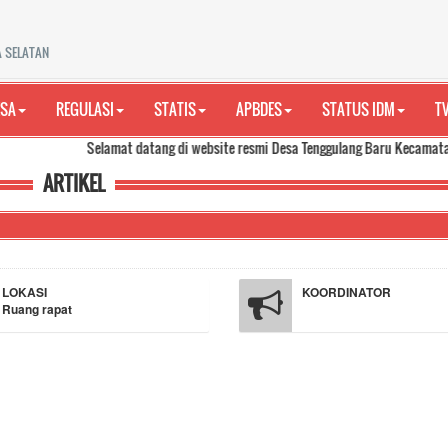
A SELATAN
ESA
REGULASI
STATIS
APBDES
STATUS IDM
T
Selamat datang di website resmi Desa Tenggulang Baru Kecamatan Babat Sup
ARTIKEL
LOKASI
KOORDINATOR
Ruang rapat