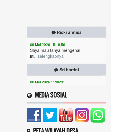
Ricki annisa
09 Mei 2026 15:19:56
Saya mau tanya mengenai
ini...
selengkapnya
Sri hartini
08 Mei 2026 11:06:31
Periode masih belum berubah masih
Januari Maret ..apakah...
selengkapnya
MEDIA SOSIAL
Mulyadi
06 Mei 2026 20:48:46
Saya mau daftar ...
selengkapnya
Siti nurmanah
PETA WILAYAH DESA