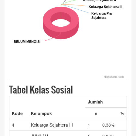
Keluarga Sejahtera II
Keluarga Sejahtera II
Keluarga Sejahtera III
Keluarga Sejahtera III
Keluarga Pra
Keluarga Pra
Sejahtera
Sejahtera
BELUM MENGISI
BELUM MENGISI
Highcharts.com
End of interactive chart.
Tabel Kelas Sosial
Jumlah
Kode
Kelompok
n
%
4
Keluarga Sejahtera III
1
0,38%