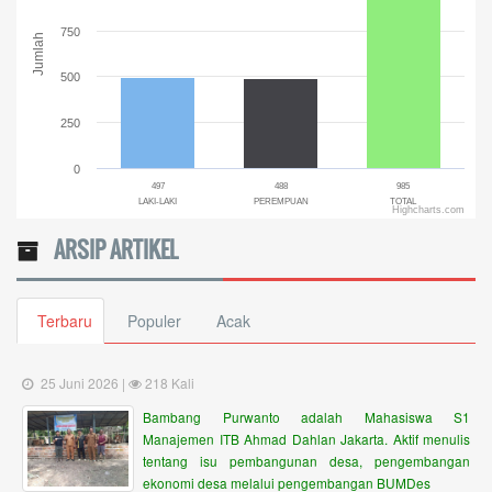
750
Jumlah
500
250
0
497
488
985
LAKI-LAKI
PEREMPUAN
TOTAL
Highcharts.com
End of interactive chart.
ARSIP ARTIKEL
Terbaru
Populer
Acak
25 Juni 2026 |
218 Kali
Bambang Purwanto adalah Mahasiswa S1
Manajemen ITB Ahmad Dahlan Jakarta. Aktif menulis
tentang isu pembangunan desa, pengembangan
ekonomi desa melalui pengembangan BUMDes