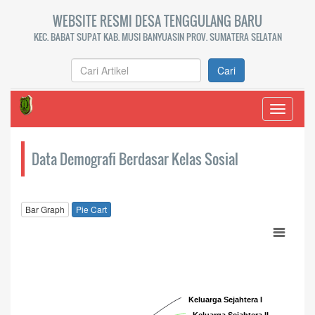
WEBSITE RESMI DESA TENGGULANG BARU
KEC. BABAT SUPAT KAB. MUSI BANYUASIN PROV. SUMATERA SELATAN
Cari
Toggle
navigati
Data Demografi Berdasar Kelas Sosial
Bar Graph
Pie Cart
Chart
Pie chart with 6 slices.
Keluarga Sejahtera I
Keluarga Sejahtera I