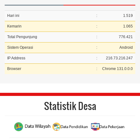
29 April 2025 12:18:24
kenapa setelah ditemukan kembali kartu kks saya
Hari ini
:
1.519
,tpi...
selengkapnya
Kemarin
:
1.065
Total Pengunjung
:
776.421
Sistem Operasi
:
Android
IP Address
:
216.73.216.247
Browser
:
Chrome 131.0.0.0
Statistik Desa