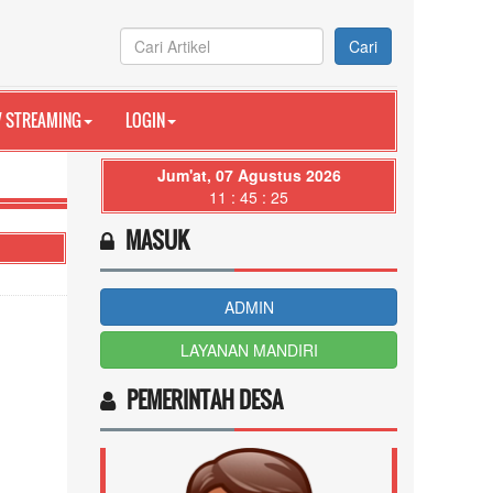
Cari
V STREAMING
LOGIN
Jum'at, 07 Agustus 2026
11 : 45 : 26
MASUK
ADMIN
LAYANAN MANDIRI
PEMERINTAH DESA