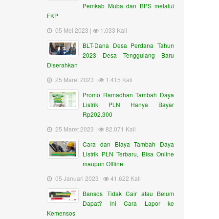
Pemkab Muba dan BPS melalui
FKP
05 Mei 2023 |
1.033 Kali
BLT-Dana Desa Perdana Tahun
2023 Desa Tenggulang Baru
Diserahkan
25 Maret 2023 |
1.415 Kali
Promo Ramadhan Tambah Daya
Listrik PLN Hanya Bayar
Rp202.300
25 Maret 2023 |
82.071 Kali
Cara dan Biaya Tambah Daya
Listrik PLN Terbaru, Bisa Online
maupun Offline
05 Januari 2023 |
41.622 Kali
Bansos Tidak Cair atau Belum
Dapat? Ini Cara Lapor ke
Kemensos