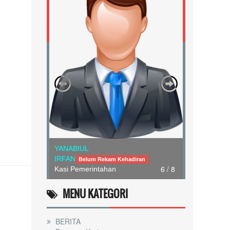
YANABIUL
IRFAN
Belum Rekam Kehadiran
6 / 8
Kasi Pemerintahan
MENU KATEGORI
BERITA