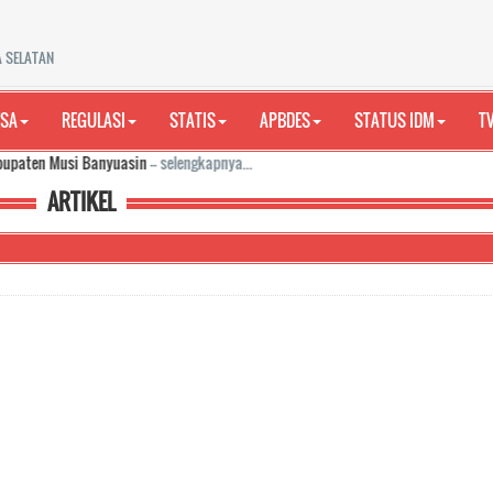
A SELATAN
ESA
REGULASI
STATIS
APBDES
STATUS IDM
T
i Banyuasin
-- selengkapnya...
ARTIKEL