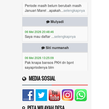
Januari Maret ..apakah...
selengkapnya
Mulyadi
06 Mei 2026 20:48:46
Saya mau daftar ...
selengkapnya
Siti nurmanah
06 Mei 2026 13:25:09
Pak knapa bansos PKH dn bpnt
sayapriodenya blm
brubah...
selengkapnya
Siti nurmanah
MEDIA SOSIAL
06 Mei 2026 13:21:42
Pak knapa bansos PKH dn bpnt
priodenya blm brubah
k...
selengkapnya
PETA WILAYAH DESA