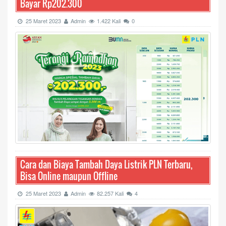
Bayar Rp202.300
25 Maret 2023
Admin
1.422 Kali
0
Cara dan Biaya Tambah Daya Listrik PLN Terbaru,
Bisa Online maupun Offline
25 Maret 2023
Admin
82.257 Kali
4