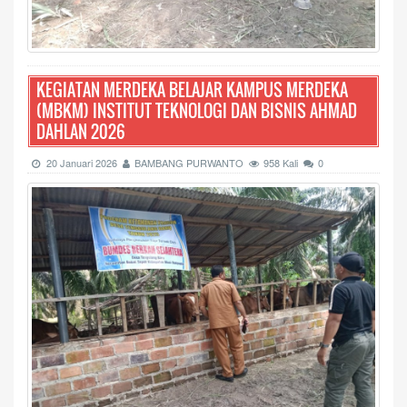
KEGIATAN MERDEKA BELAJAR KAMPUS MERDEKA
(MBKM) INSTITUT TEKNOLOGI DAN BISNIS AHMAD
DAHLAN 2026
20 Januari 2026
BAMBANG PURWANTO
958 Kali
0