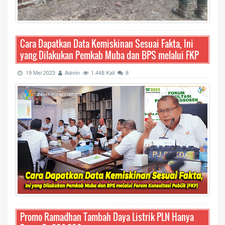
Cara Dapatkan Data Kemiskinan Sesuai Fakta, Ini
yang Dilakukan Pemkab Muba dan BPS melalui FKP
19 Mei 2023
Admin
1.448 Kali
8
Promo Ramadhan Tambah Daya Listrik PLN Hanya