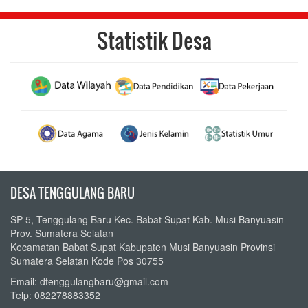
Statistik Desa
DESA TENGGULANG BARU
SP 5, Tenggulang Baru Kec. Babat Supat Kab. Musi Banyuasin
Prov. Sumatera Selatan
Kecamatan Babat Supat Kabupaten Musi Banyuasin Provinsi
Sumatera Selatan Kode Pos 30755
Email: dtenggulangbaru@gmail.com
Telp: 082278883352