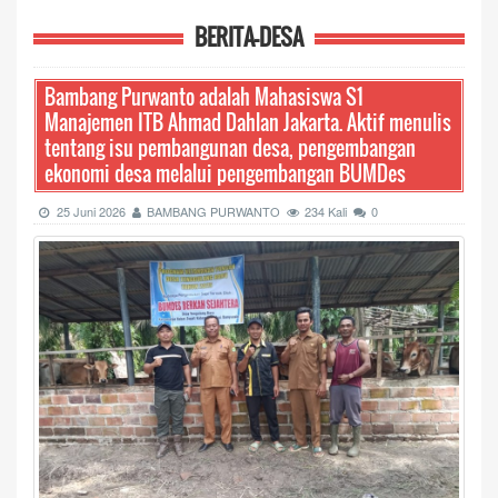
BERITA-DESA
Bambang Purwanto adalah Mahasiswa S1
Manajemen ITB Ahmad Dahlan Jakarta. Aktif menulis
tentang isu pembangunan desa, pengembangan
ekonomi desa melalui pengembangan BUMDes
25 Juni 2026
BAMBANG PURWANTO
234 Kali
0