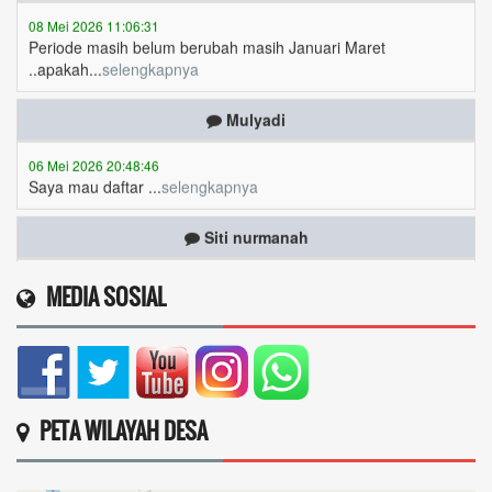
..apakah...
selengkapnya
Mulyadi
06 Mei 2026 20:48:46
Saya mau daftar ...
selengkapnya
Siti nurmanah
06 Mei 2026 13:25:09
Pak knapa bansos PKH dn bpnt sayapriodenya blm
brubah...
selengkapnya
MEDIA SOSIAL
Siti nurmanah
06 Mei 2026 13:21:42
Pak knapa bansos PKH dn bpnt priodenya blm brubah
k...
selengkapnya
PETA WILAYAH DESA
Juliah