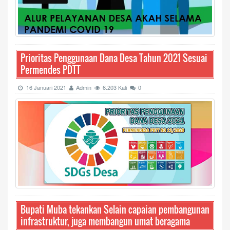
Prioritas Penggunaan Dana Desa Tahun 2021 Sesuai
Permendes PDTT
16 Januari 2021
Admin
6.203 Kali
0
Bupati Muba tekankan Selain capaian pembangunan
infrastruktur, juga membangun umat beragama