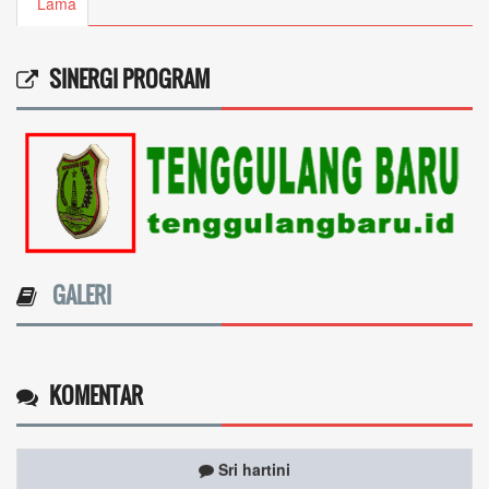
Lama
SINERGI PROGRAM
GALERI
Ricki annisa
09 Mei 2026 15:19:56
Saya mau tanya mengenai ini...
selengkapnya
KOMENTAR
Sri hartini
08 Mei 2026 11:06:31
Periode masih belum berubah masih Januari Maret