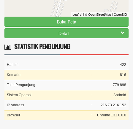
29 April 2025 12:18:24
Leaflet
|
© OpenStreetMap
|
OpenSID
kenapa setelah ditemukan kembali kartu kks saya
Buka Peta
,tpi...
selengkapnya
Detail
STATISTIK PENGUNJUNG
Hari ini
:
422
Kemarin
:
816
Total Pengunjung
:
779.898
Sistem Operasi
:
Android
IP Address
:
216.73.216.152
Browser
:
Chrome 131.0.0.0