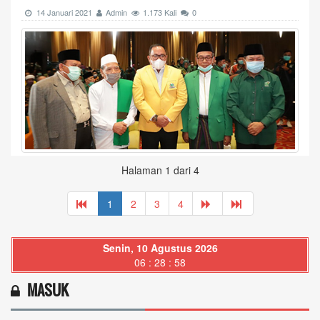
14 Januari 2021
Admin
1.173 Kali
0
Halaman 1 dari 4
1
2
3
4
Senin, 10 Agustus 2026
06 : 28 : 59
MASUK