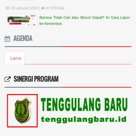
05 Januari 2023 |
41.579 Kali
Bansos Tidak Cair atau Belum Dapat? Ini Cara Lapor
ke Kemensos
AGENDA
Lama
SINERGI PROGRAM
Ricki annisa
09 Mei 2026 15:19:56
Saya mau tanya mengenai ini...
selengkapnya
Sri hartini
08 Mei 2026 11:06:31
Periode masih belum berubah masih Januari Maret