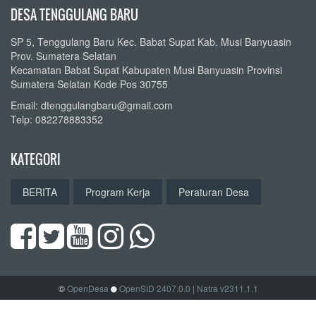
DESA TENGGULANG BARU
SP 5, Tenggulang Baru Kec. Babat Supat Kab. Musi Banyuasin
Prov. Sumatera Selatan
Kecamatan Babat Supat Kabupaten Musi Banyuasin Provinsi
Sumatera Selatan Kode Pos 30755
Email: dtenggulangbaru@gmail.com
Telp: 082278883352
KATEGORI
BERITA
Program Kerja
Peraturan Desa
©
OpenDesa
OpenSID 2407.0.0
| Natra v2311.1.1