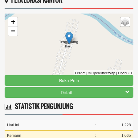
PETA LOKASI KANTOR
29 April 2025 12:18:24
kenapa setelah ditemukan kembali kartu kks saya
+
,tpi...
selengkapnya
−
Leaflet
|
© OpenStreetMap
|
OpenSID
Buka Peta
Detail
STATISTIK PENGUNJUNG
Hari ini
:
1.228
Kemarin
:
1.065