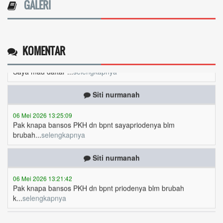
GALERI
..apakah...
selengkapnya
Mulyadi
KOMENTAR
06 Mei 2026 20:48:46
Saya mau daftar ...
selengkapnya
Siti nurmanah
06 Mei 2026 13:25:09
Pak knapa bansos PKH dn bpnt sayapriodenya blm
brubah...
selengkapnya
Siti nurmanah
06 Mei 2026 13:21:42
Pak knapa bansos PKH dn bpnt priodenya blm brubah
k...
selengkapnya
Juliah