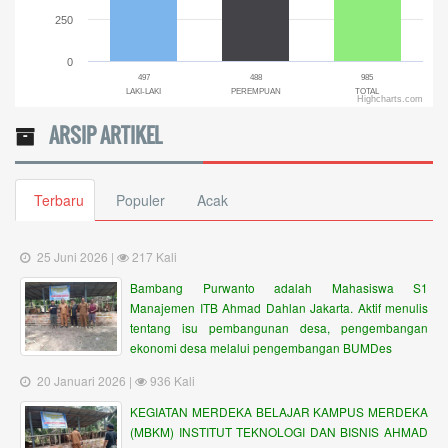
250
0
497
488
985
LAKI-LAKI
PEREMPUAN
TOTAL
Highcharts.com
End of interactive chart.
ARSIP ARTIKEL
Terbaru
Populer
Acak
25 Juni 2026 |
217 Kali
Bambang Purwanto adalah Mahasiswa S1
Manajemen ITB Ahmad Dahlan Jakarta. Aktif menulis
tentang isu pembangunan desa, pengembangan
ekonomi desa melalui pengembangan BUMDes
20 Januari 2026 |
936 Kali
KEGIATAN MERDEKA BELAJAR KAMPUS MERDEKA
(MBKM) INSTITUT TEKNOLOGI DAN BISNIS AHMAD