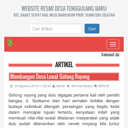
WEBSITE RESMI DESA TENGGULANG BARU
KEC. BABAT SUPAT KAB. MUSI BANYUASIN PROV. SUMATERA SELATAN
Cari
Toggle
navigati
Selamat datang di webs
ARTIKEL
Membangun Desa Lewat Gotong Royong
24 Agustus 2016 11:02:44
Admin
464 Kali Dibaca
BERITA
Gotong royong yang dulu digagas pertama kali oleh pendiri
bangsa, Ir. Soekarno kian hari semakin terkikis dengan
budaya individual ditengah persaingan yang begitu ketat
dalam mencapai tujuan tertentu, kenyataan inilah yang
membuat nilai-nilai sosial ditatanan masyarakat yang sejak
dulu sudah ditanamkan oleh nenek moyang kita luntur