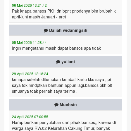
06 Mei 2026 13:21:42
Pak knapa bansos PKH dn bpnt priodenya blm brubah k
april-juni masih Januari - aret
Daliah widaningsih
05 Mei 2026 11:28:44
Ingin mengetahui masih dapat bansos apa tidak
yuliani
29 April 2025 12:18:24
kenapa setelah ditemukan kembali kartu kks saya ,tpi
saya tdk mndptkan bantuan appun lagi.bansos pkh blt
smuanya tdak pernah saya terima ,
Muchsin
24 April 2025 07:00:55
Harap berikan penyuluhan dari pihak bansos,, karena di
warga saya RW.02 Kelurahan Cakung Timur, banyak