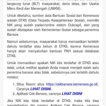
langsung tunai (BLT) masyarakat, dana desa, dan Usaha
Mikro Kecil dan Menengah (UMKM).
Untuk diketahui, sumber data Bantuan Sosial dari Kemensos
adalah DTKS (Data Terpadu Kesejahteraan Sosial), memiliki
NIK yang sudah padan/online sistem Dukcapil, dan yang
sudah ditetapkan oleh Kementerian Sosial sebagai penerima
Bansos.
Namun sebelumnya, masyarakat harus memastikan terlebih
dahulu terdaftar atau belum di DTKS, karena Kemensos
hanya akan menyalurkan bantuan PKH sesuai database
DTKS.
Untuk memastikan apakah NIK kita terdaftar di DTKS atau
tidak, untuk melihat apakah Anda masuk menjadi salah satu
penerima bansos atau tidak, sebelumnya cek terlebih dahulu
melalui:
Situs Resmi situs
https://cekbansos.kemensos.go.id/
,
Caranya
LIHAT DISINI.
Aplikasi Cek Bansos, caranya
LIHAT DISINI
Jika NIK kita tidak terdaftar di DTKS, maka kita bisa
mendaftarkan diri melalui Aplikasi Cek Bansos, caranya