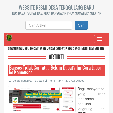
WEBSITE RESMI DESA TENGGULANG BARU
KEC. BABAT SUPAT KAB. MUSI BANYUASIN PROV. SUMATERA SELATAN
Cari
Toggle
navigati
ang Baru Kecamatan Babat Supat Kabupaten Musi Banyuasin
-- selengkapnya...
ARTIKEL
Bansos Tidak Cair atau Belum Dapat? Ini Cara Lapor
ke Kemensos
05 Januari 2023 15:35:53
Admin
41.630 Kali Dibaca
Bagi masyarakat
yang tidak
menerima
bantuan
langsung tunai