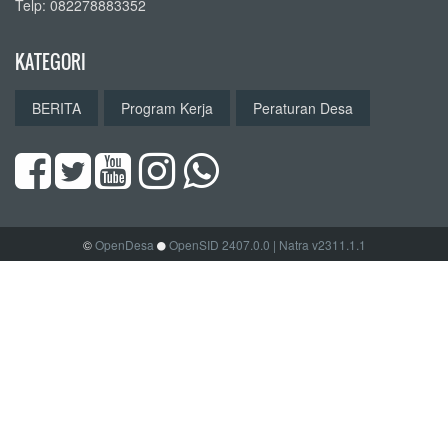
Telp: 082278883352
KATEGORI
BERITA
Program Kerja
Peraturan Desa
©
OpenDesa
OpenSID 2407.0.0
| Natra v2311.1.1