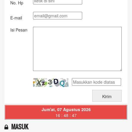
No. Hp
E-mail
Isi Pesan
Jum'at, 07 Agustus 2026
16 : 48 : 48
MASUK