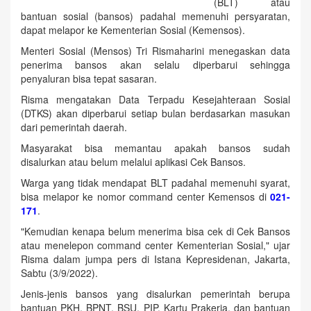
(BLT) atau
bantuan sosial (bansos) padahal memenuhi persyaratan,
dapat melapor ke Kementerian Sosial (Kemensos).
Menteri Sosial (Mensos) Tri Rismaharini menegaskan data
penerima bansos akan selalu diperbarui sehingga
penyaluran bisa tepat sasaran.
Risma mengatakan Data Terpadu Kesejahteraan Sosial
(DTKS) akan diperbarui setiap bulan berdasarkan masukan
dari pemerintah daerah.
Masyarakat bisa memantau apakah bansos sudah
disalurkan atau belum melalui aplikasi Cek Bansos.
Warga yang tidak mendapat BLT padahal memenuhi syarat,
bisa melapor ke nomor command center Kemensos di
021-
171
.
"Kemudian kenapa belum menerima bisa cek di Cek Bansos
atau menelepon command center Kementerian Sosial," ujar
Risma dalam jumpa pers di Istana Kepresidenan, Jakarta,
Sabtu (3/9/2022).
Jenis-jenis bansos yang disalurkan pemerintah berupa
bantuan PKH, BPNT, BSU, PIP, Kartu Prakerja, dan bantuan