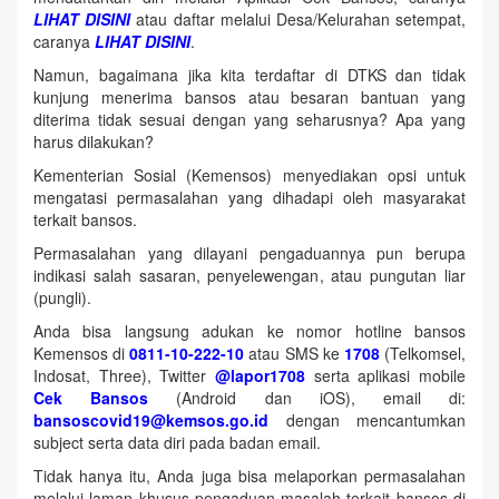
LIHAT DISINI
atau daftar melalui Desa/Kelurahan setempat,
caranya
LIHAT DISINI
.
Namun, bagaimana jika kita terdaftar di DTKS dan tidak
kunjung menerima bansos atau besaran bantuan yang
diterima tidak sesuai dengan yang seharusnya? Apa yang
harus dilakukan?
Kementerian Sosial (Kemensos) menyediakan opsi untuk
mengatasi permasalahan yang dihadapi oleh masyarakat
terkait bansos.
Permasalahan yang dilayani pengaduannya pun berupa
indikasi salah sasaran, penyelewengan, atau pungutan liar
(pungli).
Anda bisa langsung adukan ke nomor hotline bansos
Kemensos di
0811-10-222-10
atau SMS ke
1708
(Telkomsel,
Indosat, Three), Twitter
@lapor1708
serta aplikasi mobile
Cek Bansos
(Android dan iOS), email di:
bansoscovid19@kemsos.go.id
dengan mencantumkan
subject serta data diri pada badan email.
Tidak hanya itu, Anda juga bisa melaporkan permasalahan
melalui laman khusus pengaduan masalah terkait bansos di