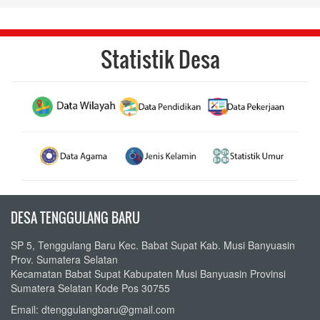
Statistik Desa
DESA TENGGULANG BARU
SP 5, Tenggulang Baru Kec. Babat Supat Kab. Musi Banyuasin
Prov. Sumatera Selatan
Kecamatan Babat Supat Kabupaten Musi Banyuasin Provinsi
Sumatera Selatan Kode Pos 30755
Email: dtenggulangbaru@gmail.com