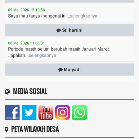
Saya mau tanya mengenai ini...
selengkapnya
Sri hartini
08 Mei 2026 11:06:31
Periode masih belum berubah masih Januari Maret
..apakah...
selengkapnya
Mulyadi
06 Mei 2026 20:48:46
Saya mau daftar ...
selengkapnya
MEDIA SOSIAL
Siti nurmanah
06 Mei 2026 13:25:09
Pak knapa bansos PKH dn bpnt sayapriodenya blm
brubah...
selengkapnya
PETA WILAYAH DESA
Siti nurmanah